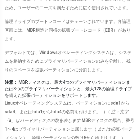
ため、ユーザーのニーズを満たすために広く使用されています。
論理ドライブのブートレコードはチェーンされています。各論理
区画には、MBR構造と同様の拡張ブートレコード（EBR）があり
ます。
デフォルトでは、Windowsオペレーティングシステムは、システ
ムを格納するためにプライマリパーティションのみを分離し、残
りのスペースを拡張パーティションに分割します。
注意：
MBRディスクは、最大4つのプライマリパーティションま
たは3つのプライマリパーティションと、最大128の論理ドライブ
を備えた拡張パーティションをサポートします。
Linuxオペレーティングシステムは、パーティションにsda1から
sda4、またはhda1からhda4の名前を付けます。 （（
注：文字
「a」はハードディスクの数を表します
MBRディスクの場合、番号
1〜4はプライマリパーティションに属します（
または拡張パーテ
ィション
）、論理パーティションの数は5から始まります。）