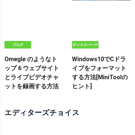
ブログ
ディスクパーテ
ィションのヒン
Omegle のようなト
Windows10でCドラ
ト
ップ 6 ウェブサイト
イブをフォーマット
とライブビデオチャ
する方法[MiniToolの
ットを録画する方法
ヒント]
エディターズチョイス