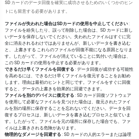
SD カードのデータ回復を確実に成功させるためのいくつかのヒン
トにも留意する必要があります。
ファイルが失われた場合はSDカードの使用を中止してください
:
ファイルを紛失したり、誤って削除した場合は、SD カードに新し
いデータを保存しないでください。失われたファイルはすぐに完
全に消去されるわけではありませんが、新しいデータを書き込む
と、 上書きする これらのファイルが回復不能になる原因となりま
す。したがって、ファイルが消えていることに気付いた場合は、
この SD カードの使用を中止する必要があります。
できるだけ早くファイルを回復する
: データ回復が成功する可能性
を高めるには、できるだけ早くファイルを復元することをお勧め
します。理由は最初のヒントと同じです。ファイルをすぐに回復
すると、データの上書きを効果的に回避できます。
ファイルを別のデバイスに復元する
: SD カード回復ソフトウェア
を使用して必要なファイルを見つけた場合は、復元されたファイ
ルを別の場所に保存することを忘れないでください。データを回
復するプロセスは、新しいデータを書き込むプロセスと似ていま
す。したがって、ファイルを元の場所に保存した場合でも、ファ
イルは上書きされる危険があります。
物理的なダメージを回避する
: SD カードの人的エラーまたは論理