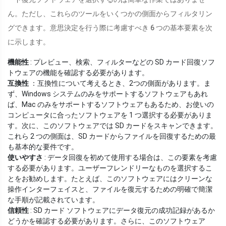
ん。ただし、これらのツールをいくつかの側面からフィルタリン
グできます。意思決定を行う際に考慮すべき 6 つの基本要素を次
に示します。
機能性
: プレビュー、検索、フィルターなどの SD カード回復ソフ
トウェアの機能を確認する必要があります。
互換性
：互換性について考えるとき、2つの側面があります。ま
ず、Windows システムのみをサポートするソフトウェアもあれ
ば、Mac のみをサポートするソフトウェアもあるため、お使いの
コンピュータに合ったソフトウェアを 1 つ選択する必要がありま
す。次に、このソフトウェアでは SD カードをスキャンできます。
これら 2 つの側面は、SD カードからファイルを回復するための最
も基本的な要件です。
使いやすさ
: データ回復を初めて使用する場合は、この要素を考慮
する必要があります。ユーザーフレンドリーなものを選択するこ
とをお勧めします。たとえば、このソフトウェアにはクリーンな
操作インターフェイスと、ファイルを復元するための明確で簡潔
な手順が記載されています。
信頼性
: SD カード ソフトウェアにデータ復元の成功記録があるか
どうかを確認する必要があります。さらに、このソフトウェア