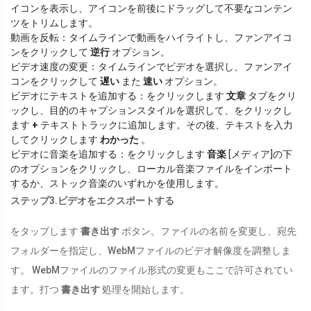
イコンを表示し、アイコンを前後にドラッグして不要なコンテン
ツをトリムします。
動画を反転：タイムラインで動画をハイライトし、ファンアイコ
ンをクリックして
逆行
オプション。
ビデオ速度の変更：タイムラインでビデオを選択し、ファンアイ
コンをクリックして
遅い
また
速い
オプション。
ビデオにテキストを追加する：をクリックします
文章
タブをクリ
ックし、目的のキャプションスタイルを選択して、をクリックし
ます
+
テキストトラックに追加します。その後、テキストを入力
してクリックします
わかった
。
ビデオに音楽を追加する：をクリックします
音楽
[メディア]の下
のオプションをクリックし、ローカル音楽ファイルをインポート
するか、ストック音楽のいずれかを使用します。
ステップ3.ビデオをエクスポートする
をタップします
書き出す
ボタン。ファイルの名前を変更し、宛先
フォルダーを指定し、WebMファイルのビデオ解像度を調整しま
す。 WebMファイルのファイル形式の変更もここで許可されてい
ます。打つ
書き出す
処理を開始します。