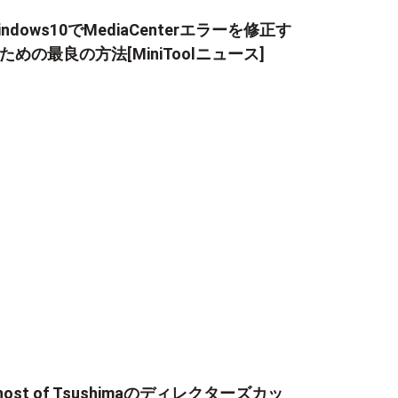
indows10でMediaCenterエラーを修正す
ための最良の方法[MiniToolニュース]
host of Tsushimaのディレクターズカッ