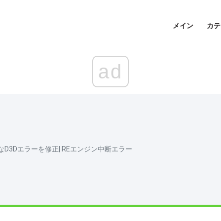
メイン
カテ
ad
ds致命的なD3Dエラーを修正| REエンジン中断エラー