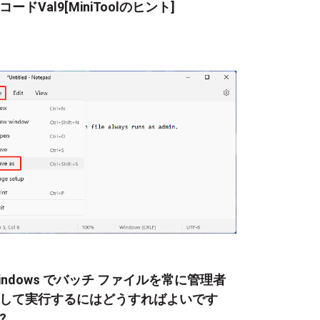
コードVal9[MiniToolのヒント]
indows でバッチ ファイルを常に管理者
して実行するにはどうすればよいです
?