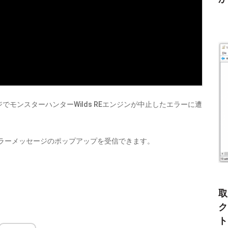
モンスターハンターWilds REエンジンが中止したエラーに遭
エラーメッセージのポップアップを受信できます。
取
ク
ト