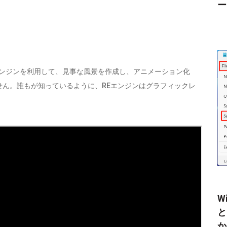
ー
排他的なREエンジンを利用して、見事な風景を作成し、アニメーション化
ん。誰もが知っているように、REエンジンはグラフィックレ
W
と
か