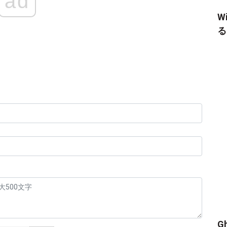
ad
W
る
）
G