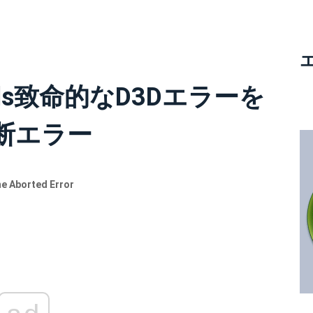
 Wilds致命的なD3Dエラーを
中断エラー
ne Aborted Error