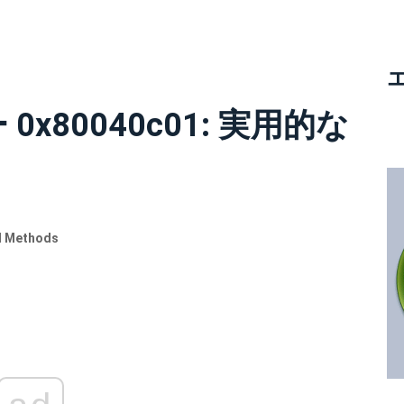
x80040c01: 実用的な
al Methods