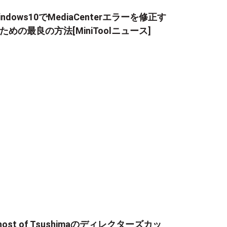
indows10でMediaCenterエラーを修正す
ための最良の方法[MiniToolニュース]
host of Tsushimaのディレクターズカッ