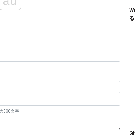
ad
W
る
）
G