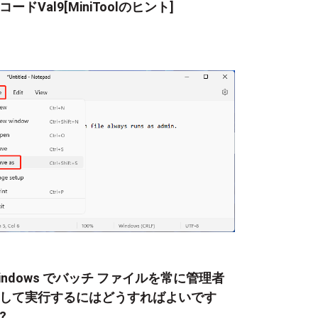
コードVal9[MiniToolのヒント]
indows でバッチ ファイルを常に管理者
して実行するにはどうすればよいです
?