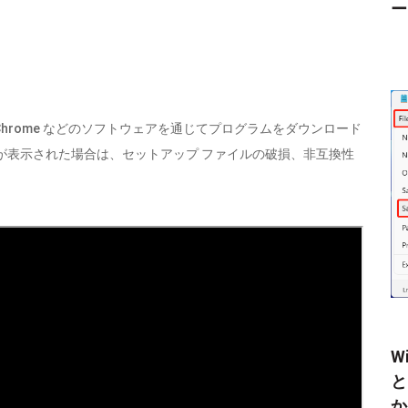
ー
e や Chrome などのソフトウェアを通じてプログラムをダウンロード
が表示された場合は、セットアップ ファイルの破損、非互換性
W
と
か