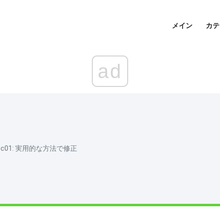
メイン
カテ
ad
0c01: 実用的な方法で修正