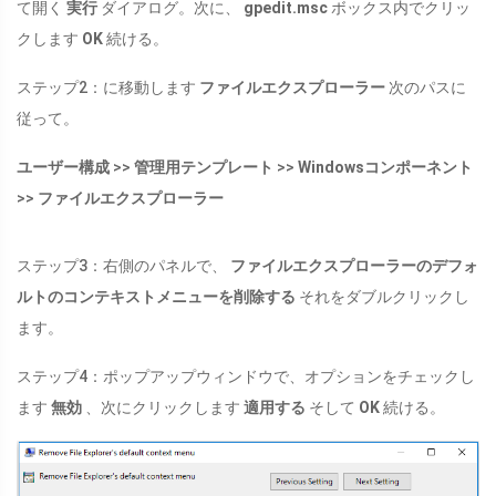
て開く
実行
ダイアログ。次に、
gpedit.msc
ボックス内でクリッ
クします
OK
続ける。
ステップ2：に移動します
ファイルエクスプローラー
次のパスに
従って。
ユーザー構成
>>
管理用テンプレート
>>
Windowsコンポーネント
>>
ファイルエクスプローラー
ステップ3：右側のパネルで、
ファイルエクスプローラーのデフォ
ルトのコンテキストメニューを削除する
それをダブルクリックし
ます。
ステップ4：ポップアップウィンドウで、オプションをチェックし
ます
無効
、次にクリックします
適用する
そして
OK
続ける。