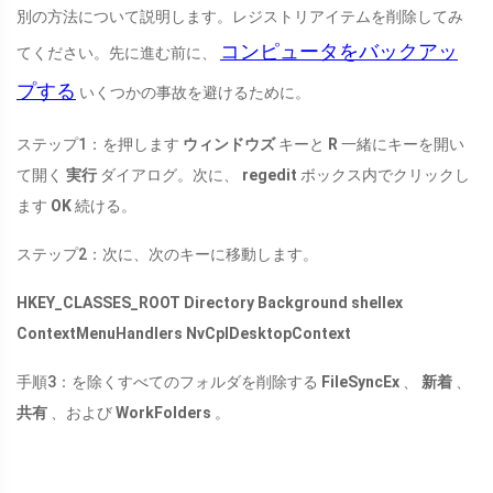
別の方法について説明します。レジストリアイテムを削除してみ
コンピュータをバックアッ
てください。先に進む前に、
プする
いくつかの事故を避けるために。
ステップ1：を押します
ウィンドウズ
キーと
R
一緒にキーを開い
て開く
実行
ダイアログ。次に、
regedit
ボックス内でクリックし
ます
OK
続ける。
ステップ2：次に、次のキーに移動します。
HKEY_CLASSES_ROOT Directory Background shellex
ContextMenuHandlers NvCplDesktopContext
手順3：を除くすべてのフォルダを削除する
FileSyncEx
、
新着
、
共有
、および
WorkFolders
。