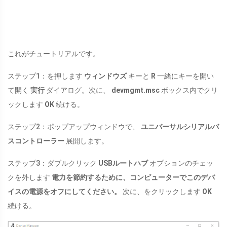
これがチュートリアルです。
ステップ1：を押します
ウィンドウズ
キーと
R
一緒にキーを開い
て開く
実行
ダイアログ。次に、
devmgmt.msc
ボックス内でクリ
ックします
OK
続ける。
ステップ2：ポップアップウィンドウで、
ユニバーサルシリアルバ
スコントローラー
展開します。
ステップ3：ダブルクリック
USBルートハブ
オプションのチェッ
クを外します
電力を節約するために、コンピューターでこのデバ
イスの電源をオフにしてください。
次に、をクリックします
OK
続ける。